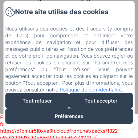
Gîte la discrète Berck
Notre site utilise des cookies
Accueil
Nous utilisons des cookies et des traceurs (y compris
Les Chambres d'hôtes
de tiers) pour comprendre et optimiser votre
Tourisme
expérience de navigation et pour diffuser des
messages publicitaires en fonction de vos préférences
Contact & Accès
et de votre profil de navigation. Vous pouvez régler ou
Politique de confidentialité
refuser les cookies en cliquant sur "Paramétrer mes
préférences" ou "Tout refuser". Vous pouvez
Informations légales
également accepter tous les cookies en cliquant sur le
Informations sur les cookies
bouton "Tout accepter". Pour plus d'informations, vous
pouvez consulter notre
Politique de confidentialité
.
Tout refuser
Tout accepter
EN
FR
Créé par Amenitiz
Préférences
Failed to load BookingEngine/index: Loading chunk 1322
failed. (missing:
https://d1cmur5l0xva3h.cloudfront.net/packs/1322-
c6e932f9d3d27b65-1bf7c4dc6a241241.js)